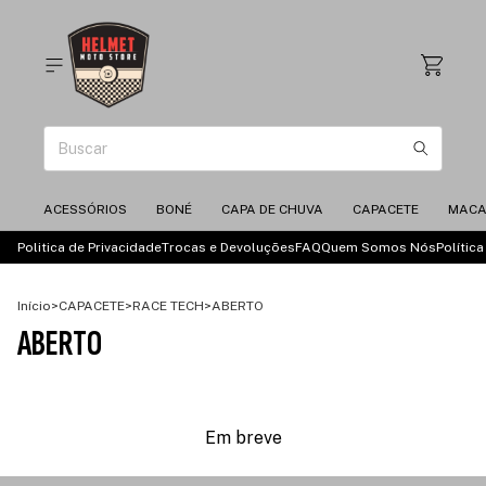
ACESSÓRIOS
BONÉ
CAPA DE CHUVA
CAPACETE
MAC
Politica de Privacidade
Trocas e Devoluções
FAQ
Quem Somos Nós
Polític
Início
>
CAPACETE
>
RACE TECH
>
ABERTO
ABERTO
Em breve