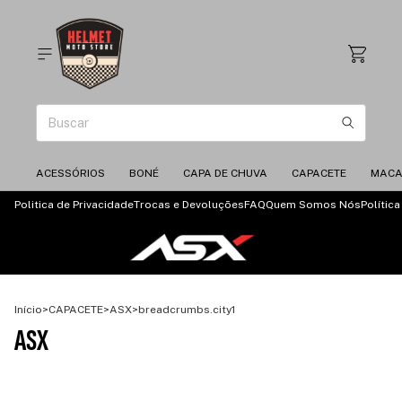
ACESSÓRIOS
BONÉ
CAPA DE CHUVA
CAPACETE
MAC
Politica de Privacidade
Trocas e Devoluções
FAQ
Quem Somos Nós
Polític
Início
>
CAPACETE
>
ASX
>
breadcrumbs.city1
ASX