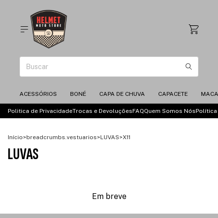
ACESSÓRIOS
BONÉ
CAPA DE CHUVA
CAPACETE
MAC
Politica de Privacidade
Trocas e Devoluções
FAQ
Quem Somos Nós
Polític
Início
>
breadcrumbs.vestuarios
>
LUVAS
>
X11
LUVAS
Em breve